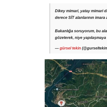
Dikey mimari, yatay mimari di
derece SİT alanlarının imara 
Bakanlığa soruyorum, bu alan
gözeterek, niye yapılaşmay
—
gürsel tekin
(@gurselteki