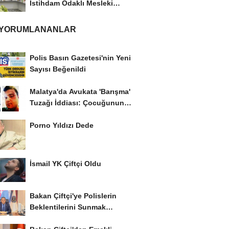
İstihdam Odaklı Mesleki
Eğitim Protokolü
 YORUMLANANLAR
Polis Basın Gazetesi'nin Yeni
Sayısı Beğenildi
Malatya'da Avukata 'Barışma'
Tuzağı İddiası: Çocuğunun
Gözü...
Porno Yıldızı Dede
İsmail YK Çiftçi Oldu
Bakan Çiftçi'ye Polislerin
Beklentilerini Sunmak
İstiyor..!