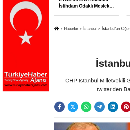
İstihdam Odaklı Mesleki
Eğitim Protokolü
Haberler
İstanbul
İstanbul'un Ciğe
İstanbu
CHP İstanbul Milletvekili 
twitter'den B