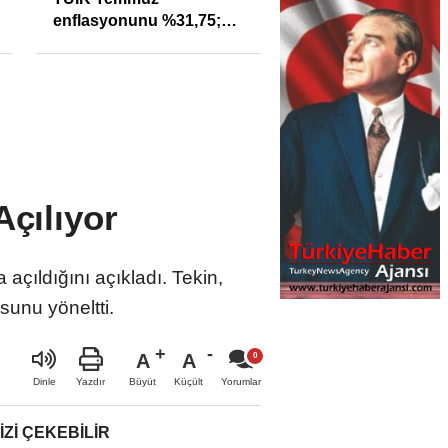
enflasyonunu %31,75;
Sıkışıklığı Kısacınd
ENAG %50,49 olarak
Reel Sektörde
açıkladı
Konkordato Fırtına
Açılıyor
açıldığını açıkladı. Tekin,
sunu yöneltti.
A
A
Büyüt
Küçült
Dinle
Yazdır
Yorumlar
IZI ÇEKEBILIR