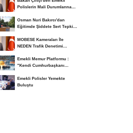
Bakan Çiftçi'den Emekli
Polislerin Mali Durumlarına
İyileştirme İstedi...
Osman Nuri Bakırcı'dan
Eğitimde Şiddete Sert Tepki:
'Eğitim Ailede...
MOBESE Kameraları İle
NEDEN Trafik Denetimi
Yapılmaz ?
Emekli Memur Platformu :
"Kendi Cumhurbaşkanı
Adayımızı Belirleyeceğiz..!...
Emekli Polisler Yemekte
Buluştu