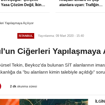
Yasa Çözüm Değil, İkinci
atanlara uyarı: Trafiğin
Cumhuriyet ve İhanet
sivil gözleri izmariti
Belgesidir!'
affetmeyecek
rleri Yapılaşmaya Açılıyor
Yayınlanma: 09 Mart 2020 - 15:40
İSTANBUL
l'un Ciğerleri Yapılaşmaya 
Gürsel Tekin, Beykoz'da bulunan SİT alanlarının imara 
akanlığa da "bu alanların kimin talebiyle açıldığı" soru
2 dk
okunma süresi
İLGIN