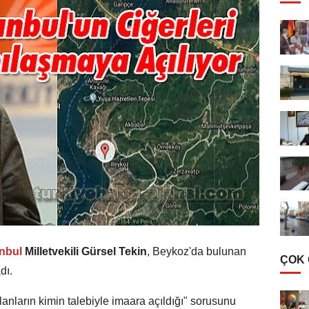
anbul
Milletvekili Gürsel Tekin
, Beykoz'da bulunan
ÇOK
dı.
lanların kimin talebiyle imaara açıldığı" sorusunu