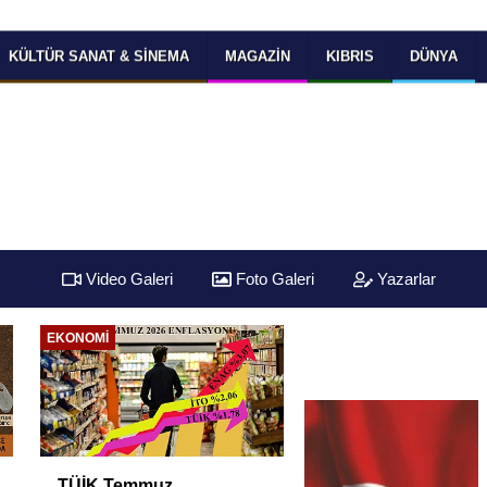
KÜLTÜR SANAT & SINEMA
MAGAZIN
KIBRIS
DÜNYA
Video Galeri
Foto Galeri
Yazarlar
EKONOMI
EKONOMI
TÜİK Temmuz
Yüksek Faiz ve Nak