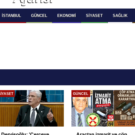
 SELECT LANGUAGE YOU WOULD TO READ 
OKUMAK İSTEDİĞİNİZ DİLİ SEÇİNİZ
  Powered by 
Translate
İSTANBUL
GÜNCEL
EKONOMI
SIYASET
SAĞLIK
SIYASET
GÜNCEL
Dervişoğlu: 'Çerçeve
Araçtan izmarit ve çöp