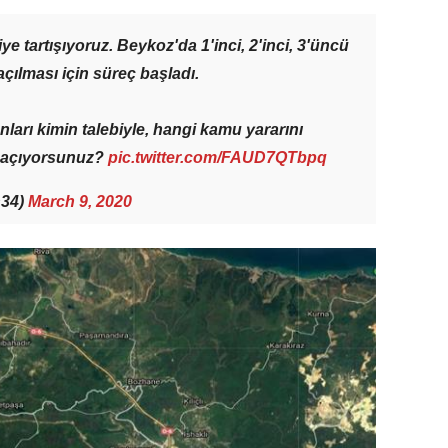
ye tartışıyoruz. Beykoz'da 1'inci, 2'inci, 3'üncü
açılması için süreç başladı.
ları kimin talebiyle, hangi kamu yararını
a açıyorsunuz?
pic.twitter.com/FAUD7QTbpq
n34)
March 9, 2020