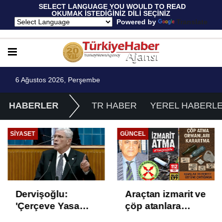
 SELECT LANGUAGE YOU WOULD TO READ 
OKUMAK İSTEDİĞİNİZ DİLİ SEÇİNİZ
  Powered by 
Translate
6 Ağustos 2026, Perşembe
HABERLER
TR HABER
YEREL HABERL
SIYASET
GÜNCEL
Dervişoğlu:
Araçtan izmarit ve
'Çerçeve Yasa
çöp atanlara
Çözüm Değil,
uyarı: Trafiğin