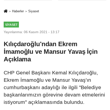
İkinci Cumhuriyet
sivil gözleri
ve İhanet
izmariti
Haberler
Siyaset
Belgesidir!'
affetmeyecek
SIYASET
Yayınlanma: 06 Kasım 2021 - 13:17
Kılıçdaroğlu'ndan Ekrem
İmamoğlu ve Mansur Yavaş İçin
Açıklama
CHP Genel Başkanı Kemal Kılıçdaroğlu,
Ekrem İmamoğlu ve Mansur Yavaş'ın
cumhurbaşkanı adaylığı ile ilgili "Belediye
başkanlarımızın görevine devam etmelerini
istiyorum" açıklamasında bulundu.