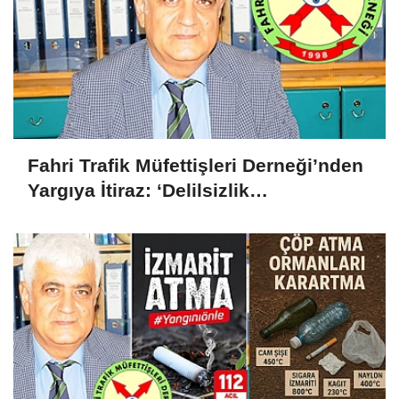
Fahri Trafik Müfettişleri Derneği’nden
Yargıya İtiraz: ‘Delilsizlik
Gerekçesiyle Ceza İptali
Hukuksuzdur’