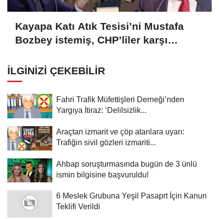
Kayapa Katı Atık Tesisi’ni Mustafa
Bozbey istemiş, CHP’liler karşı
çıkıyor!
İLGINIZI ÇEKEBILIR
Fahri Trafik Müfettişleri Derneği’nden
Yargıya İtiraz: ‘Delilsizlik...
Araçtan izmarit ve çöp atanlara uyarı:
Trafiğin sivil gözleri izmariti...
Ahbap soruşturmasında bugün de 3 ünlü
ismin bilgisine başvuruldu!
6 Meslek Grubuna Yeşil Pasaprt İçin Kanun
Teklifi Verildi