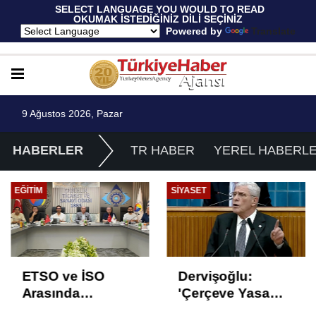
 SELECT LANGUAGE YOU WOULD TO READ 
OKUMAK İSTEDİĞİNİZ DİLİ SEÇİNİZ
  Powered by 
Translate
9 Ağustos 2026, Pazar
HABERLER
TR HABER
YEREL HABERL
EĞITIM
SIYASET
ETSO ve İSO
Dervişoğlu:
Arasında
'Çerçeve Yasa
İstihdam Odaklı
Çözüm Değil,