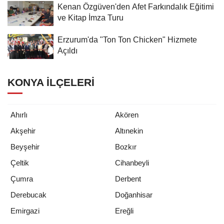
Kenan Özgüven'den Afet Farkındalık Eğitimi
ve Kitap İmza Turu
Erzurum'da "Ton Ton Chicken" Hizmete
Açıldı
KONYA İLÇELERI
Ahırlı
Akören
Akşehir
Altınekin
Beyşehir
Bozkır
Çeltik
Cihanbeyli
Çumra
Derbent
Derebucak
Doğanhisar
Emirgazi
Ereğli