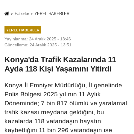
Mesleki Eğitim
İkinci Cumhuriyet
Protokolü
ve İhanet
Haberler
YEREL HABERLER
Belgesidir!'
YEREL HABERLER
Yayınlanma: 24 Aralık 2025 - 13:46
Güncelleme: 24 Aralık 2025 - 13:51
Konya'da Trafik Kazalarında 11
Ayda 118 Kişi Yaşamını Yitirdi
Konya İl Emniyet Müdürlüğü, İl genelinde
Polis Bölgesi 2025 yılının 11 Aylık
Döneminde; 7 bin 817 ölümlü ve yaralamalı
trafik kazası meydana geldiğini, bu
kazalarda 118 vatandaşın hayatını
kaybettiğini,11 bin 296 vatandaşın ise