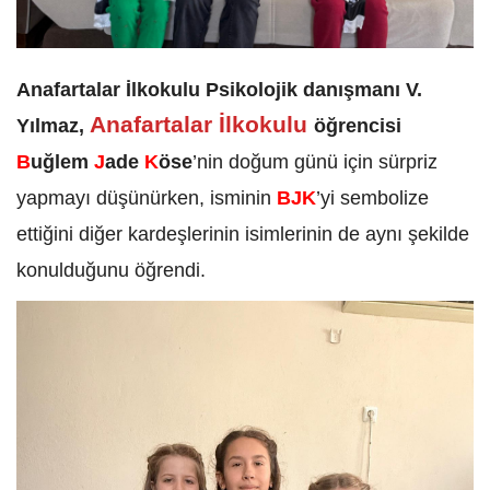
Anafartalar İlkokulu Psikolojik danışmanı V.
Anafartalar İlkokulu
Yılmaz,
öğrencisi
B
uğlem
J
ade
K
öse
’nin doğum günü için sürpriz
yapmayı düşünürken, isminin
BJK
’yi sembolize
ettiğini diğer kardeşlerinin isimlerinin de aynı şekilde
konulduğunu öğrendi.