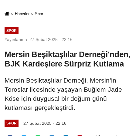
sivil gözleri
%50,49 olarak
izmariti
açıkladı
Haberler
Spor
affetmeyecek
SPOR
Yayınlanma: 27 Şubat 2025 - 22:16
Mersin Beşiktaşlılar Derneği'nden,
BJK Kardeşlere Sürpriz Kutlama
Mersin Beşiktaşlılar Derneği, Mersin’in
Toroslar ilçesinde yaşayan Buğlem Jade
Köse için duygusal bir doğum günü
kutlaması gerçekleştirdi.
27 Şubat 2025 - 22:16
SPOR