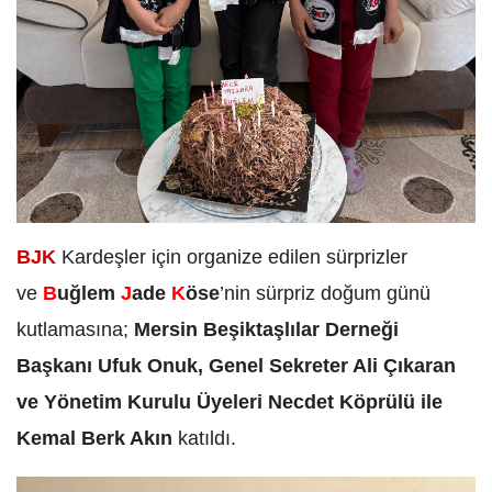
BJK
Kardeşler için organize edilen sürprizler
ve
B
uğlem
J
ade
K
öse
’nin sürpriz doğum günü
kutlamasına;
Mersin Beşiktaşlılar Derneği
Başkanı Ufuk Onuk, Genel Sekreter Ali Çıkaran
ve Yönetim Kurulu Üyeleri Necdet Köprülü ile
Kemal Berk Akın
katıldı.