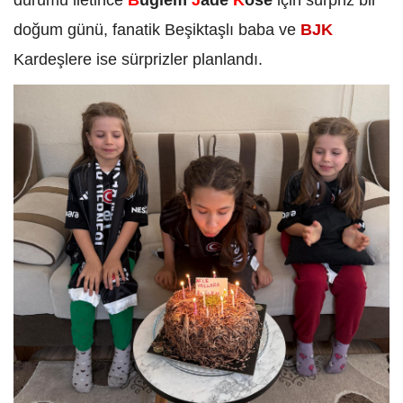
durumu iletince
B
uğlem
J
ade
K
öse
için sürpriz bir
doğum günü, fanatik Beşiktaşlı baba ve
BJK
Kardeşlere ise sürprizler planlandı.