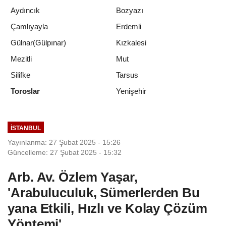
Aydıncık
Bozyazı
Çamlıyayla
Erdemli
Gülnar(Gülpınar)
Kızkalesi
Mezitli
Mut
Silifke
Tarsus
Yenişehir
Toroslar
İSTANBUL
Yayınlanma: 27 Şubat 2025 - 15:26
Güncelleme: 27 Şubat 2025 - 15:32
Arb. Av. Özlem Yaşar,
'Arabuluculuk, Sümerlerden Bu
yana Etkili, Hızlı ve Kolay Çözüm
Yöntemi'