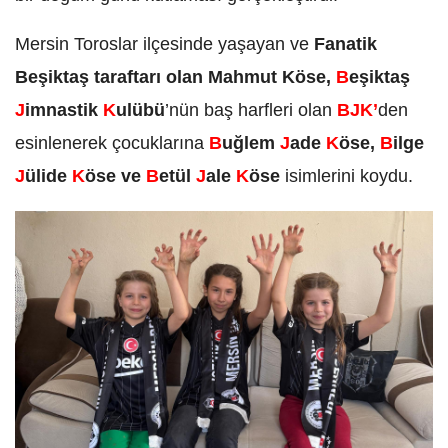
Mersin Toroslar ilçesinde yaşayan ve
Fanatik
Beşiktaş taraftarı olan Mahmut Köse,
B
eşiktaş
J
imnastik
K
ulübü
’nün baş harfleri olan
BJK’
den
esinlenerek çocuklarına
B
uğlem
J
ade
K
öse,
B
ilge
J
ülide
K
öse ve
B
etül
J
ale
K
öse
isimlerini koydu.