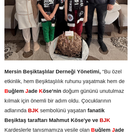
Mersin Beşiktaşlılar Derneği Yönetimi,
“Bu özel
etkinlik, hem Beşiktaşlılık ruhunu yaşatmak hem de
B
uğlem
J
ade
K
öse
’nin
doğum gününü unutulmaz
kılmak için önemli bir adım oldu. Çocuklarının
adlarında
BJK
sembolünü yaşatan
fanatik
Beşiktaş taraftarı Mahmut Köse'ye ve
BJK
Kardeşlerle tanışmamıza vesile olan
B
uğlem
J
ade