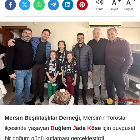
A
A
Büyüt
Küçült
Dinle
Mersin Beşiktaşlılar Derneği,
Mersin’in Toroslar
ilçesinde yaşayan
B
uğlem
J
ade
K
öse
için duygusal
bir doğum günü kutlaması gerçekleştirdi.