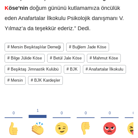
K
öse
’nin
doğum gününü kutlamamıza öncülük
eden Anafartalar İlkokulu Psikolojik danışmanı V.
Yılmaz’a da teşekkür ederiz.” Dedi.
# Mersin Beşiktaşlılar Derneği
# Buğlem Jade Köse
# Bilge Jülide Köse
# Betül Jale Köse
# Mahmut Köse
# Beşiktaş Jimnastik Kulübü
# BJK
# Anafartalar İlkokulu
# Mersin
# BJK Kardeşler