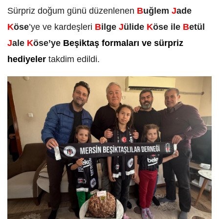
Sürpriz doğum günü düzenlenen
B
uğlem
J
ade
K
öse
’ye ve kardeşleri
B
ilge
J
ülide
K
öse ile
B
etül
J
ale
K
öse’ye
Beşiktaş formaları ve sürpriz
hediyeler
takdim edildi.