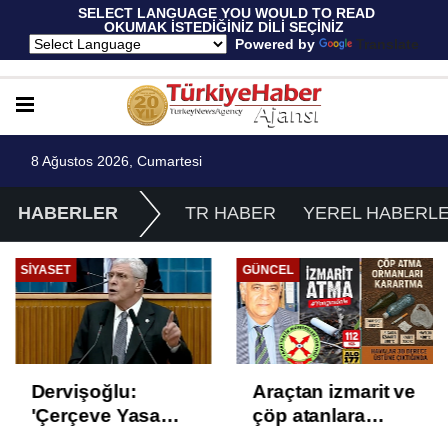
 SELECT LANGUAGE YOU WOULD TO READ 
OKUMAK İSTEDİĞİNİZ DİLİ SEÇİNİZ
  Powered by 
Translate
8 Ağustos 2026, Cumartesi
HABERLER
TR HABER
YEREL HABERL
GÜNCEL
EKONOMI
Araçtan izmarit ve
TÜİK Temmuz
çöp atanlara
enflasyonunu
uyarı: Trafiğin
%31,75; ENAG