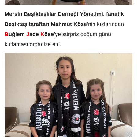
Mersin Beşiktaşlılar Derneği Yönetimi, fanatik
Beşiktaş taraftarı Mahmut Köse
’nin kızlarından
B
uğlem
J
ade
K
öse
’ye sürpriz doğum günü
kutlaması organize etti.