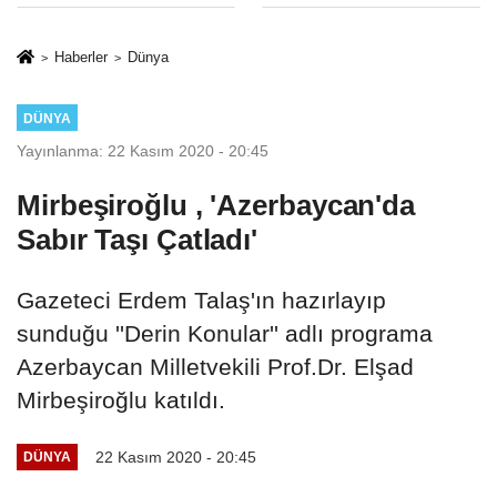
Yargıya
Mesleki Eğitim
İtiraz: ‘Delilsizlik
Protokolü
Haberler
Dünya
Gerekçesiyle
Ceza İptali
DÜNYA
Hukuksuzdur’
Yayınlanma: 22 Kasım 2020 - 20:45
Mirbeşiroğlu , 'Azerbaycan'da
Sabır Taşı Çatladı'
Gazeteci Erdem Talaş'ın hazırlayıp
sunduğu ''Derin Konular'' adlı programa
Azerbaycan Milletvekili Prof.Dr. Elşad
Mirbeşiroğlu katıldı.
22 Kasım 2020 - 20:45
DÜNYA