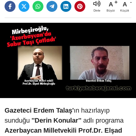
A
A
Büyüt
Küçült
Dinle
Gazeteci Erdem Talaş'
ın hazırlayıp
sunduğu
''Derin Konular''
adlı programa
Azerbaycan Milletvekili Prof.Dr. Elşad