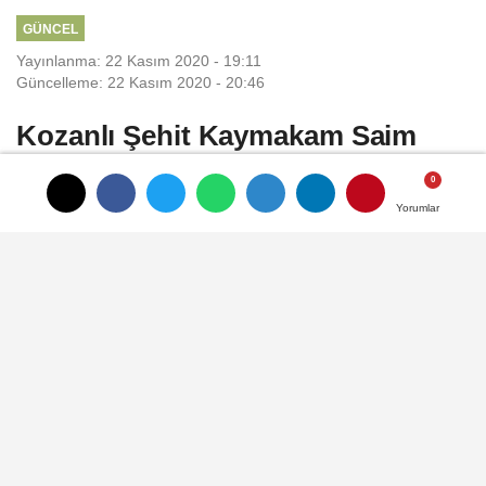
GÜNCEL
Yayınlanma: 22 Kasım 2020 - 19:11
Güncelleme: 22 Kasım 2020 - 20:46
Kozanlı Şehit Kaymakam Saim
Bey Belgeseli Beğenildi
Yorumlar
Yorumlar
Milli Mücadelenin sembol isimlerinden
Adana Kozanlı Kaymakam Saim Bey için
ölümünün 100. Yılında hazırlanan belgesel
film büyük beğeni topladı.
22 Kasım 2020 - 19:11
GÜNCEL
A
A
Büyüt
Küçült
Dinle