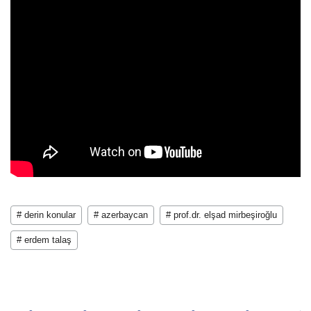
# derin konular
# azerbaycan
# prof.dr. elşad mirbeşiroğlu
# erdem talaş