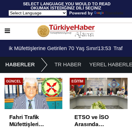
 SELECT LANGUAGE YOU WOULD TO READ 
OKUMAK İSTEDİĞİNİZ DİLİ SEÇİNİZ
  Powered by 
Translate
Sınırlaması Adil Mi..?
13:53
Trafik Müfettişlerine Getirilen 70 Yaş Sınırlama
HABERLER
TR HABER
YEREL HABERL
GÜNCEL
EĞITIM
Fahri Trafik
ETSO ve İSO
Müfettişleri
Arasında
Derneği’nden
İstihdam Odaklı