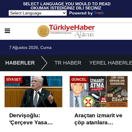
 SELECT LANGUAGE YOU WOULD TO READ 
OKUMAK İSTEDİĞİNİZ DİLİ SEÇİNİZ
  Powered by 
Translate
7 Ağustos 2026, Cuma
HABERLER
TR HABER
YEREL HABERL
SIYASET
GÜNCEL
Dervişoğlu:
Araçtan izmarit ve
'Çerçeve Yasa
çöp atanlara
Çözüm Değil,
uyarı: Trafiğin