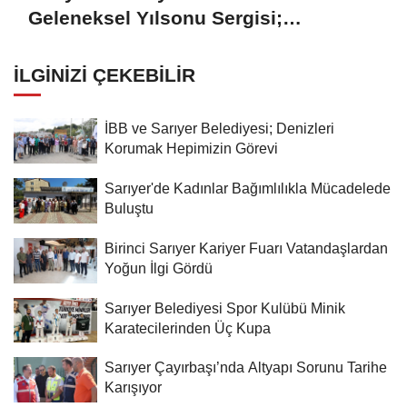
Geleneksel Yılsonu Sergisi;
'Gönülden Ele, Elden Size'
İLGINIZI ÇEKEBILIR
İBB ve Sarıyer Belediyesi; Denizleri
Korumak Hepimizin Görevi
Sarıyer'de Kadınlar Bağımlılıkla Mücadelede
Buluştu
Birinci Sarıyer Kariyer Fuarı Vatandaşlardan
Yoğun İlgi Gördü
Sarıyer Belediyesi Spor Kulübü Minik
Karatecilerinden Üç Kupa
Sarıyer Çayırbaşı’nda Altyapı Sorunu Tarihe
Karışıyor