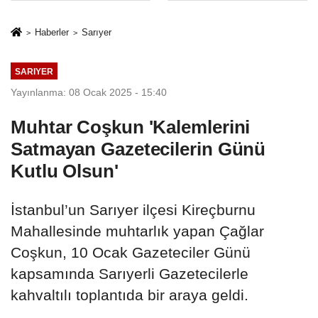
İkinci Cumhuriyet
sivil gözleri
ve İhanet
izmariti
Haberler
Sarıyer
Belgesidir!'
affetmeyecek
SARIYER
Yayınlanma: 08 Ocak 2025 - 15:40
Muhtar Coşkun 'Kalemlerini
Satmayan Gazetecilerin Günü
Kutlu Olsun'
İstanbul’un Sarıyer ilçesi Kireçburnu
Mahallesinde muhtarlık yapan Çağlar
Coşkun, 10 Ocak Gazeteciler Günü
kapsamında Sarıyerli Gazetecilerle
kahvaltılı toplantıda bir araya geldi.