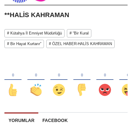
**HALİS KAHRAMAN
# Kütahya İl Emniyet Müdürlüğü
# “Bir Kural
# Bir Hayat Kurtarır”
# ÖZEL HABER-HALİS KAHRAMAN
YORUMLAR
FACEBOOK