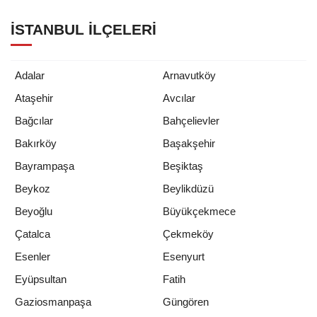
İSTANBUL İLÇELERI
Adalar
Arnavutköy
Ataşehir
Avcılar
Bağcılar
Bahçelievler
Bakırköy
Başakşehir
Bayrampaşa
Beşiktaş
Beykoz
Beylikdüzü
Beyoğlu
Büyükçekmece
Çatalca
Çekmeköy
Esenler
Esenyurt
Eyüpsultan
Fatih
Gaziosmanpaşa
Güngören