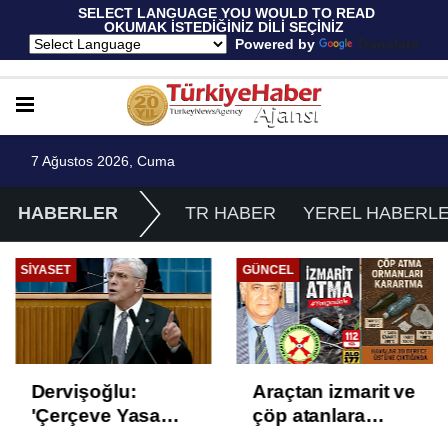
 SELECT LANGUAGE YOU WOULD TO READ 
OKUMAK İSTEDİĞİNİZ DİLİ SEÇİNİZ
  Powered by 
Translate
7 Ağustos 2026, Cuma
HABERLER
TR HABER
YEREL HABERL
SIYASET
GÜNCEL
Dervişoğlu:
Araçtan izmarit ve
'Çerçeve Yasa
çöp atanlara
Çözüm Değil,
uyarı: Trafiğin