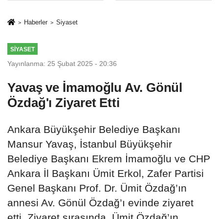
İkinci Cumhuriyet
sivil gözleri
ve İhanet
izmariti
Haberler
Siyaset
Belgesidir!'
affetmeyecek
SIYASET
Yayınlanma: 25 Şubat 2025 - 20:36
Yavaş ve İmamoğlu Av. Gönül
Özdağ'ı Ziyaret Etti
Ankara Büyükşehir Belediye Başkanı
Mansur Yavaş, İstanbul Büyükşehir
Belediye Başkanı Ekrem İmamoğlu ve CHP
Ankara İl Başkanı Ümit Erkol, Zafer Partisi
Genel Başkanı Prof. Dr. Ümit Özdağ’ın
annesi Av. Gönül Özdağ’ı evinde ziyaret
etti. Ziyaret sırasında, Ümit Özdağ’ın