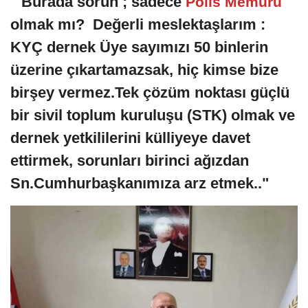
" Burada sorun ; sadece
Polis Memuru
olmak mı? Değerli meslektaşlarım :
KYÇ dernek Üye sayımızı 50 binlerin
üzerine çıkartamazsak, hiç kimse bize
birşey vermez.Tek çözüm noktası güçlü
bir sivil toplum kuruluşu (STK) olmak ve
dernek yetkililerini külliyeye davet
ettirmek, sorunları birinci ağızdan
Sn.Cumhurbaşkanımıza arz etmek.."