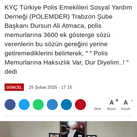
KYÇ Türkiye Polis Emeklileri Sosyal Yardım
Derneği (POLEMDER) Trabzon Şube
Başkanı Dursun Ali Atmaca, polis
memurlarına 3600 ek gösterge sözü
verenlerin bu sözün gereğini yerine
getiremediklerini belirterek, " " Polis
Memurlarına Haksızlık Var, Dur Diyelim..! "
dedi
25 Şubat 2025 - 17:15
GÜNCEL
A
A
Büyüt
Küçült
Dinle