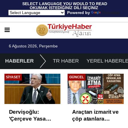
 SELECT LANGUAGE YOU WOULD TO READ 
OKUMAK İSTEDİĞİNİZ DİLİ SEÇİNİZ
  Powered by 
Translate
6 Ağustos 2026, Perşembe
HABERLER
TR HABER
YEREL HABERL
SIYASET
GÜNCEL
Dervişoğlu:
Araçtan izmarit ve
'Çerçeve Yasa
çöp atanlara
Çözüm Değil,
uyarı: Trafiğin