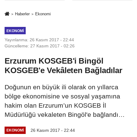
İkinci Cumhuriyet
sivil gözleri
ve İhanet
izmariti
Haberler
Ekonomi
Belgesidir!'
affetmeyecek
EKONOMI
Yayınlanma: 26 Kasım 2017 - 22:44
Güncelleme: 27 Kasım 2017 - 02:26
Erzurum KOSGEB'i Bingöl
KOSGEB'e Vekâleten Bağladılar
Doğunun en büyük ili olarak on yıllarca
bölge ekonomisine ve sosyal yaşamına
hakim olan Erzurum’un KOSGEB İl
Müdürlüğü vekaleten Bingöl'e bağlandı…
26 Kasım 2017 - 22:44
EKONOMI