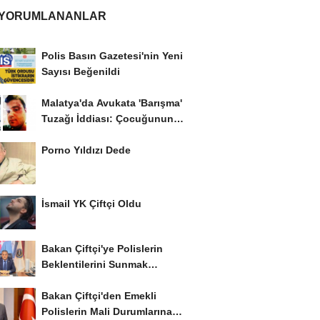
 YORUMLANANLAR
Polis Basın Gazetesi'nin Yeni
Sayısı Beğenildi
Malatya'da Avukata 'Barışma'
Tuzağı İddiası: Çocuğunun
Gözü...
Porno Yıldızı Dede
İsmail YK Çiftçi Oldu
Bakan Çiftçi'ye Polislerin
Beklentilerini Sunmak
İstiyor..!
Bakan Çiftçi'den Emekli
Polislerin Mali Durumlarına