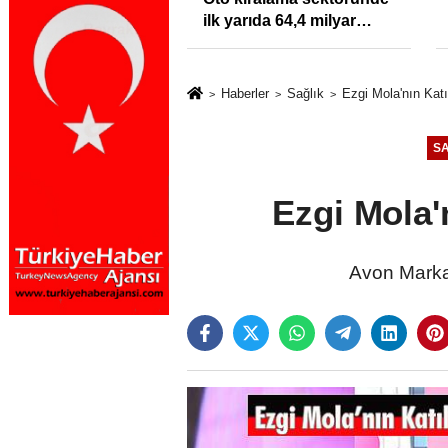
klığı Kısacında:
ilk yarıda 64,4 milyar
Sektörde
TL'lik araç yatırımı
rdato Fırtınası
Haberler
Sağlık
Ezgi Mola'nın Katı
SA
Ezgi Mola'n
Avon Marka 