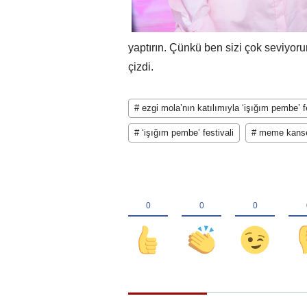
yaptırın. Çünkü ben sizi çok seviyoru
çizdi.
# ezgi mola’nın katılımıyla ‘işığım pembe’ fe
# ‘işığım pembe’ festivali
# meme kanse