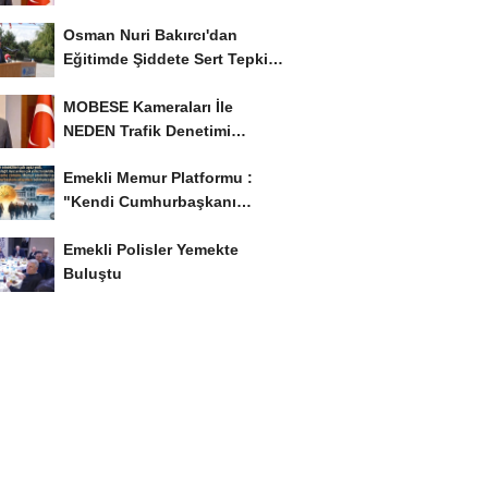
İyileştirme İstedi...
Osman Nuri Bakırcı'dan
Eğitimde Şiddete Sert Tepki:
'Eğitim Ailede...
MOBESE Kameraları İle
NEDEN Trafik Denetimi
Yapılmaz ?
Emekli Memur Platformu :
"Kendi Cumhurbaşkanı
Adayımızı Belirleyeceğiz..!...
Emekli Polisler Yemekte
Buluştu