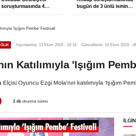
soruşturmasında 4
bugün de 3 ünlü ismin
tutuklama
bilgisine başvuruldu!
lımıyla 'Işığım Pembe' Festivali
Yayınlanma: 13 Ekim 2019 - 19:18
Güncelleme: 14 Ekim 2019 - 0
ĞLIK
ın Katılımıyla 'Işığım Pembe
Elçisi Oyuncu Ezgi Mola’nın katılımıyla ‘Işığım Pemb
2 dk
okunma süresi
İLGIN