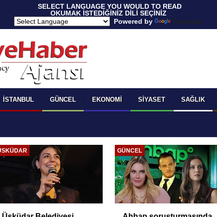
 SELECT LANGUAGE YOU WOULD TO READ 
OKUMAK İSTEDİĞİNİZ DİLİ SEÇİNİZ
  Powered by 
Translate
İSTANBUL
GÜNCEL
EKONOMI
SIYASET
SAĞLIK
ÜSKÜDAR
GÜNCEL
Üsküdar Belediyesi
Ahbap soruşturmasında