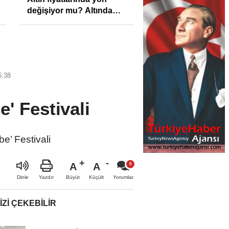
değişiyor mu? Altında
son görünüm!
6:38
' Festivali
e’ Festivali
A
A
Büyüt
Küçült
Dinle
Yazdır
Yorumlar
IZI ÇEKEBILIR