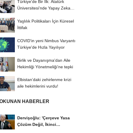
Türkiye'de Bir İlk: Atatürk
Üniversitesi'nde Yapay Zeka
Destekli Göz...
Yaşlılık Politikaları İçin Küresel
İttifak
COVID'in yeni Nimbus Varyantı
Türkiye'de Hızla Yayılıyor
Birlik ve Dayanışma'dan Aile
Hekimliği Yönetmeliği’ne tepki
Elbistan’daki zehirlenme krizi
aile hekimlerini vurdu!
 OKUNAN HABERLER
Dervişoğlu: 'Çerçeve Yasa
Çözüm Değil, İkinci
Cumhuriyet ve İhanet...