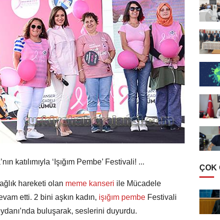
n katılımıyla ‘Işığım Pembe’ Festivali! ...
ÇOK
ğlık hareketi olan
meme kanseri
ile Mücadele
am etti. 2 bini aşkın kadın,
işığım pembe
Festivali
danı’nda buluşarak, seslerini duyurdu.