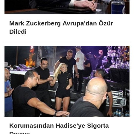
Mark Zuckerberg Avrupa'dan Özür
Diledi
Korumasından Hadise'ye Sigorta
Davası