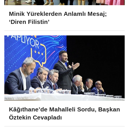
Minik Yüreklerden Anlamlı Mesaj;
‘Diren Filistin’
Kâğıthane’de Mahalleli Sordu, Başkan
Öztekin Cevapladı