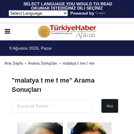
 SELECT LANGUAGE YOU WOULD TO READ 
OKUMAK İSTEDİĞİNİZ DİLİ SEÇİNİZ
  Powered by 
Translate
9 Ağustos 2026, Pazar
Ana Sayfa
Arama Sonuçları
malatya t me t me
"malatya t me t me" Arama
Sonuçları