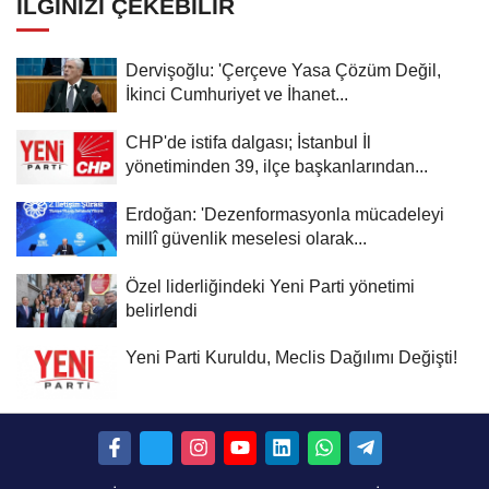
İLGINIZI ÇEKEBILIR
Dervişoğlu: 'Çerçeve Yasa Çözüm Değil,
İkinci Cumhuriyet ve İhanet...
CHP'de istifa dalgası; İstanbul İl
yönetiminden 39, ilçe başkanlarından...
Erdoğan: 'Dezenformasyonla mücadeleyi
millî güvenlik meselesi olarak...
Özel liderliğindeki Yeni Parti yönetimi
belirlendi
Yeni Parti Kuruldu, Meclis Dağılımı Değişti!