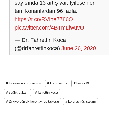
sayısında 13 artış var. İyileşenler,
tanı konanlardan 96 fazla.
https://t.co/RVlhe7786O
pic.twitter.com/4BTmLfwuvO
— Dr. Fahrettin Koca
(@drfahrettinkoca)
June 26, 2020
# türkiye’de koronavirüs
# koronavirüs
# kovid-19
# sağlık bakanı
# fahrettin koca
# türkiye günlük koronavirüs tablosu
# koronavirüs salgını