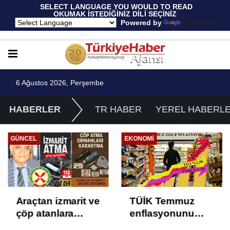
 SELECT LANGUAGE YOU WOULD TO READ 
OKUMAK İSTEDİĞİNİZ DİLİ SEÇİNİZ
  Powered by 
Translate
6 Ağustos 2026, Perşembe
HABERLER
TR HABER
YEREL HABERL
GÜNCEL
EKONOMI
Araçtan izmarit ve
TÜİK Temmuz
çöp atanlara
enflasyonunu
uyarı: Trafiğin
%31,75; ENAG