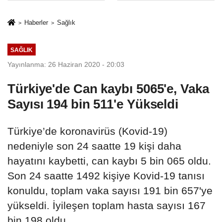
sivil gözleri
%50,49 olarak
izmariti
açıkladı
Haberler
Sağlık
affetmeyecek
SAĞLIK
Yayınlanma: 26 Haziran 2020 - 20:03
Türkiye'de Can kaybı 5065'e, Vaka
Sayısı 194 bin 511'e Yükseldi
Türkiye’de koronavirüs (Kovid-19)
nedeniyle son 24 saatte 19 kişi daha
hayatını kaybetti, can kaybı 5 bin 065 oldu.
Son 24 saatte 1492 kişiye Kovid-19 tanısı
konuldu, toplam vaka sayısı 191 bin 657'ye
yükseldi. İyileşen toplam hasta sayısı 167
bin 198 oldu...