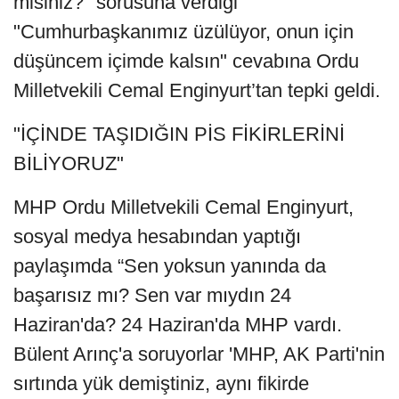
misiniz?" sorusuna verdiği
"Cumhurbaşkanımız üzülüyor, onun için
düşüncem içimde kalsın" cevabına Ordu
Milletvekili Cemal Enginyurt’tan tepki geldi.
"İÇİNDE TAŞIDIĞIN PİS FİKİRLERİNİ
BİLİYORUZ"
MHP Ordu Milletvekili Cemal Enginyurt,
sosyal medya hesabından yaptığı
paylaşımda “Sen yoksun yanında da
başarısız mı? Sen var mıydın 24
Haziran'da? 24 Haziran'da MHP vardı.
Bülent Arınç'a soruyorlar 'MHP, AK Parti'nin
sırtında yük demiştiniz, aynı fikirde