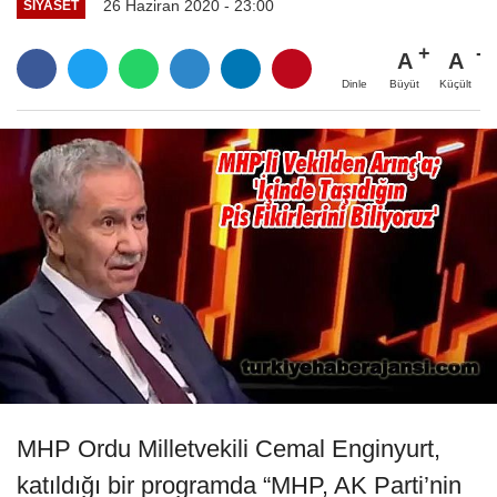
26 Haziran 2020 - 23:00
SIYASET
A
A
Büyüt
Küçült
Dinle
MHP Ordu Milletvekili Cemal Enginyurt,
katıldığı bir programda “MHP, AK Parti’nin