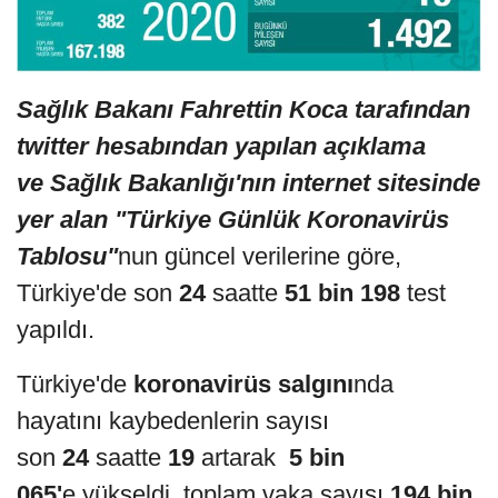
Sağlık Bakanı Fahrettin Koca tarafından
twitter hesabından yapılan açıklama
ve
Sağlık Bakanlığı'nın internet sitesinde
yer alan "Türkiye Günlük Koronavirüs
Tablosu"
nun güncel verilerine göre,
Türkiye'de son
24
saatte
51 bin 198
test
yapıldı.
Türkiye'de
koronavirüs salgını
nda
hayatını kaybedenlerin sayısı
son
24
saatte
19
artarak
5 bin
065'
e yükseldi, toplam vaka sayısı
194 bin