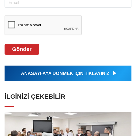
Gönder
ANASAYFAYA DÖNMEK İÇİN TIKLAYINIZ
İLGINIZI ÇEKEBILIR