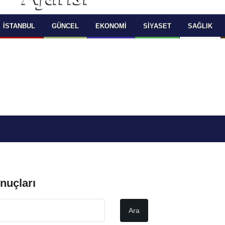
 SELECT LANGUAGE YOU WOULD TO READ 
OKUMAK İSTEDİĞİNİZ DİLİ SEÇİNİZ
  Powered by 
Translate
İSTANBUL
GÜNCEL
EKONOMI
SIYASET
SAĞLIK
nuçları