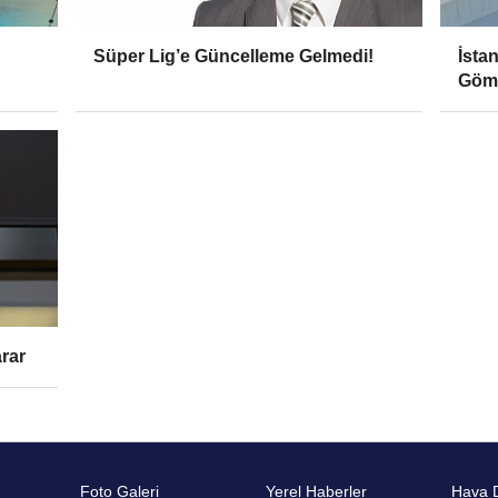
Süper Lig’e Güncelleme Gelmedi!
İsta
Gömü
arar
Foto Galeri
Yerel Haberler
Hava 