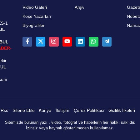
Video Galeri
Arşiv
Gazete
Köşe Yazarları
Nöbetc
ES-1
Biyografiler
Namaz 
UL
NBUL
ABER-
ekir
BUL
.com
Rss
Sitene Ekle
Künye
İletişim
Çerez Politikası
Gizlilik İlkeleri
Sitemizde bulunan yazı , video, fotoğraf ve haberlerin her hakkı saklıdır.
İzinsiz veya kaynak gösterilmeden kullanılamaz.