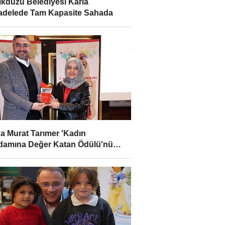
ikdüzü Belediyesi Karla
delede Tam Kapasite Sahada
ha Murat Tarımer 'Kadın
hdamına Değer Katan Ödülü'nü