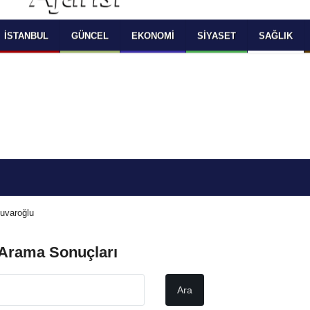
 SELECT LANGUAGE YOU WOULD TO READ 
OKUMAK İSTEDİĞİNİZ DİLİ SEÇİNİZ
  Powered by 
Translate
İSTANBUL
GÜNCEL
EKONOMI
SIYASET
SAĞLIK
uvaroğlu
 Arama Sonuçları