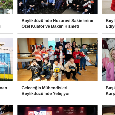
Beylikdüzü’nde Huzurevi Sakinlerine
Beyl
ı
Özel Kuaför ve Bakım Hizmeti
Ediy
anan
Geleceğin Mühendisleri
Başk
Beylikdüzü’nde Yetişiyor
Karş