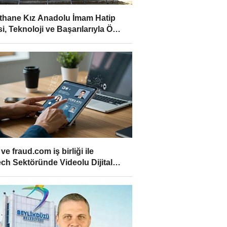
thane Kız Anadolu İmam Hatip
si, Teknoloji ve Başarılarıyla Öne
e fraud.com iş birliği ile
ech Sektöründe Videolu Dijital
ik Doğrulama Dönemi