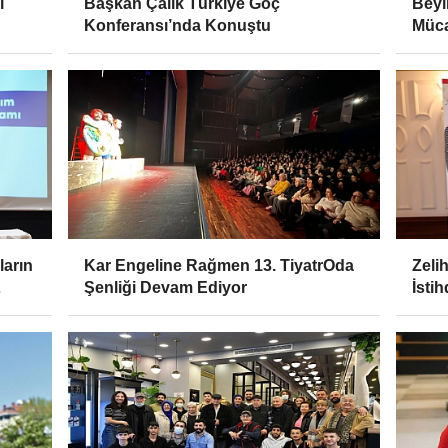
ı
Başkan Çalık Türkiye Göç
Beyl
Konferansı’nda Konuştu
Müca
ların
Kar Engeline Rağmen 13. TiyatrOda
Zeli
Şenliği Devam Ediyor
İsti
aldı