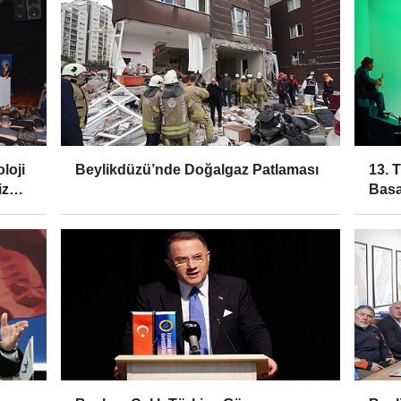
loji
Beylikdüzü’nde Doğalgaz Patlaması
13. 
iz
Basa