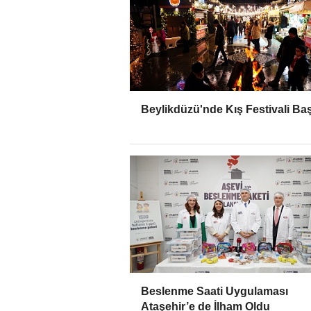
Beylikdüzü'nde Kış Festivali Baş
Beslenme Saati Uygulaması
Ataşehir’e de İlham Oldu