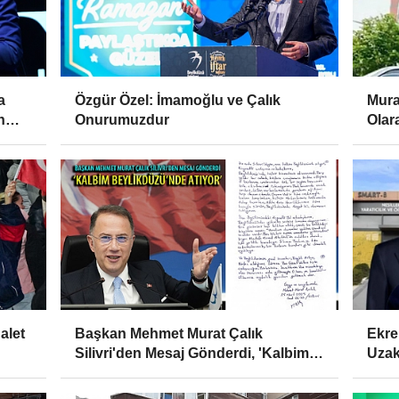
a
Özgür Özel: İmamoğlu ve Çalık
Mura
n
Onurumuzdur
Olar
alet
Başkan Mehmet Murat Çalık
Ekr
Silivri'den Mesaj Gönderdi, 'Kalbim
Uzak
Beylikdüzü'nde Atıyor'
Atan