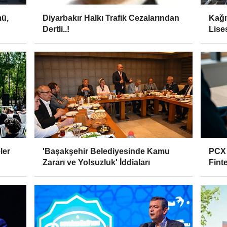
mü,
Diyarbakır Halkı Trafik Cezalarından
Kağı
Dertli..!
Lise
Çıktı
ler
'Başakşehir Belediyesinde Kamu
PCX v
Zararı ve Yolsuzluk' İddiaları
Fint
Kiml