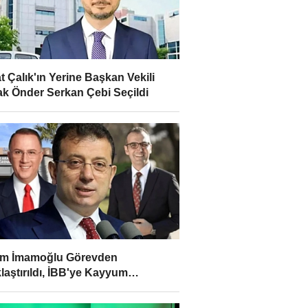
t Çalık'ın Yerine Başkan Vekili
ak Önder Serkan Çebi Seçildi
em İmamoğlu Görevden
laştırıldı, İBB'ye Kayyum
madı!