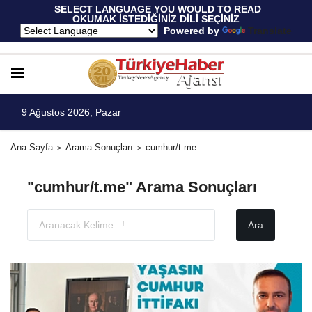
 SELECT LANGUAGE YOU WOULD TO READ 
OKUMAK İSTEDİĞİNİZ DİLİ SEÇİNİZ
  Powered by 
Translate
9 Ağustos 2026, Pazar
Ana Sayfa
Arama Sonuçları
cumhur/t.me
"cumhur/t.me" Arama Sonuçları