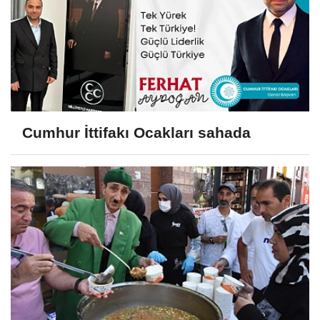
Cumhur İttifakı Ocakları sahada