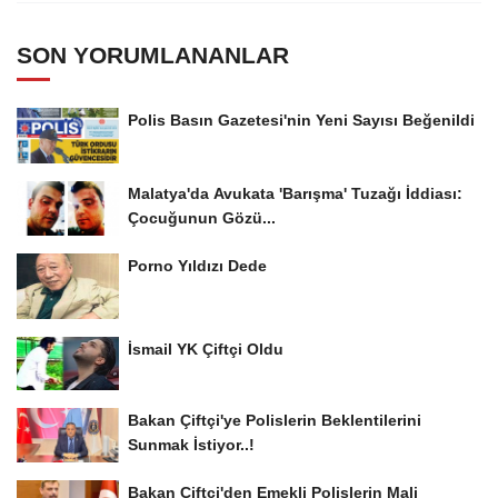
SON YORUMLANANLAR
Polis Basın Gazetesi'nin Yeni Sayısı Beğenildi
Malatya'da Avukata 'Barışma' Tuzağı İddiası:
Çocuğunun Gözü...
Porno Yıldızı Dede
İsmail YK Çiftçi Oldu
Bakan Çiftçi'ye Polislerin Beklentilerini
Sunmak İstiyor..!
Bakan Çiftçi'den Emekli Polislerin Mali