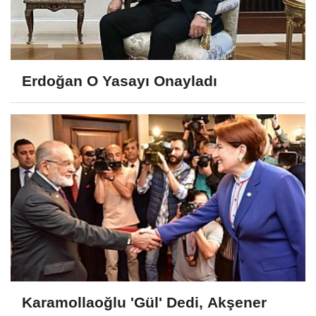
Erdoğan O Yasayı Onayladı
Karamollaoğlu 'Gül' Dedi, Akşener