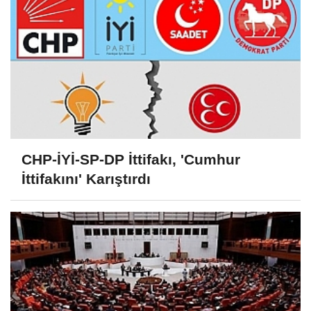
CHP-İYİ-SP-DP İttifakı, 'Cumhur
İttifakını' Karıştırdı