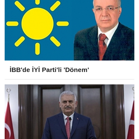
İBB'de İYİ Parti'li 'Dönem'