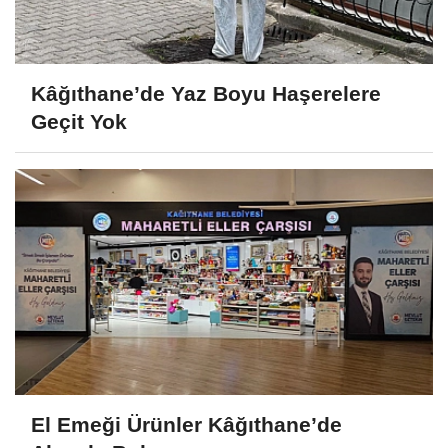
Kâğıthane’de Yaz Boyu Haşerelere
Geçit Yok
El Emeği Ürünler Kâğıthane’de