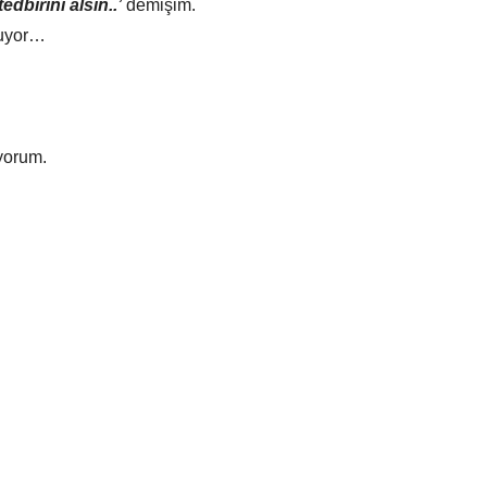
edbirini alsın..’
demişim.
ruyor…
iyorum.