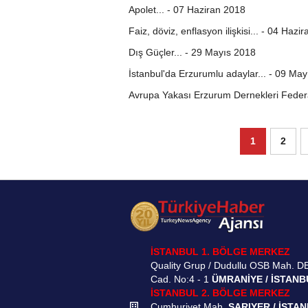
Apolet... - 07 Haziran 2018
Faiz, döviz, enflasyon ilişkisi... - 04 Hazi
Dış Güçler... - 29 Mayıs 2018
İstanbul'da Erzurumlu adaylar... - 09 Ma
Avrupa Yakası Erzurum Dernekleri Feder
1
2
İSTANBUL 1. BÖLGE MERKEZ
Quality Grup / Dudullu OSB Mah. D
Cad. No:4 - 1
ÜMRANİYE / İSTANB
İSTANBUL 2. BÖLGE MERKEZ
Cumhuriyet Mah.
SARIYER / İSTA