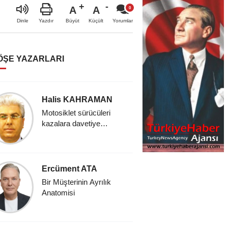
A
A
Büyüt
Küçült
Dinle
Yazdır
Yorumlar
ÖŞE YAZARLARI
Halis KAHRAMAN
Ali KA
Motosiklet sürücüleri
BİR ÇO
kazalara davetiye
KONUŞ
çıkarıyor..!
Selami
Ercüment ATA
İslam ve k
Bir Müşterinin Ayrılık
*Asya kıt
Anatomisi