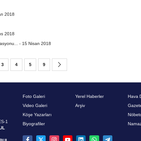
ran 2018
yıs 2018
asyonu... - 15 Nisan 2018
3
4
5
9
Foto Galeri
Yerel Haberler
Hava 
Video Galeri
Arşiv
Gazete
Köşe Yazarları
Nöbetc
ES-1
Biyografiler
Namaz 
UL
NBUL