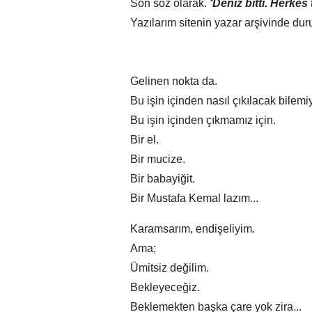
Son söz olarak.
‘Deniz bitti. Herkes t
Yazılarım sitenin yazar arşivinde du
Gelinen nokta da.
Bu işin içinden nasıl çıkılacak bilem
Bu işin içinden çıkmamız için.
Bir el.
Bir mucize.
Bir babayiğit.
Bir Mustafa Kemal lazım...
Karamsarım, endişeliyim.
Ama;
Ümitsiz değilim.
Bekleyeceğiz.
Beklemekten başka çare yok zira...