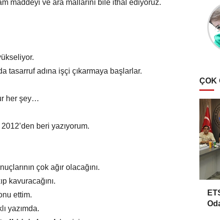
ham maddeyi ve ara mallarını bile ithal ediyoruz.
ükseliyor.
da tasarruf adına işçi çıkarmaya başlarlar.
ÇOK
lur her şey…
 2012’den beri yazıyorum.
nuçlarının çok ağır olacağını.
ıp kavuracağını.
ETS
onu ettim.
Oda
ıklı yazımda.