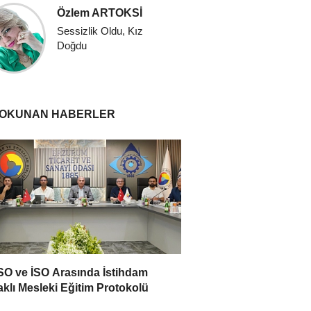
Misafir
Özlem ARTOKSİ
İstanbul'
Sessizlik Oldu, Kız
Valizinle
Doğdu
Başla
 OKUNAN HABERLER
O ve İSO Arasında İstihdam
klı Mesleki Eğitim Protokolü