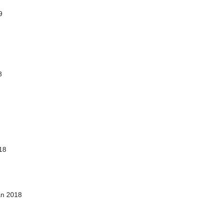
9
8
18
an 2018