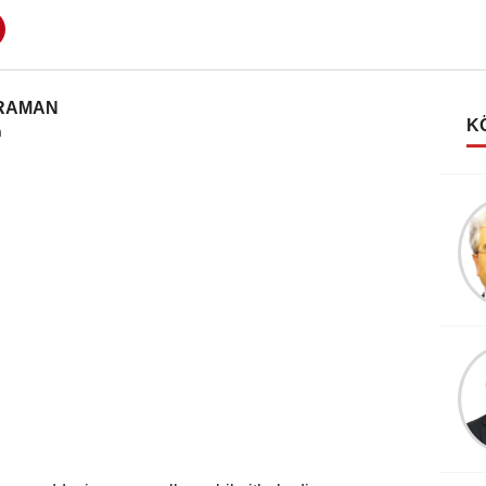
ORAMAN
K
m
Oktay HACIMUSALI
Türk dünyasına sadık bir
genç Ramin Ahmedov