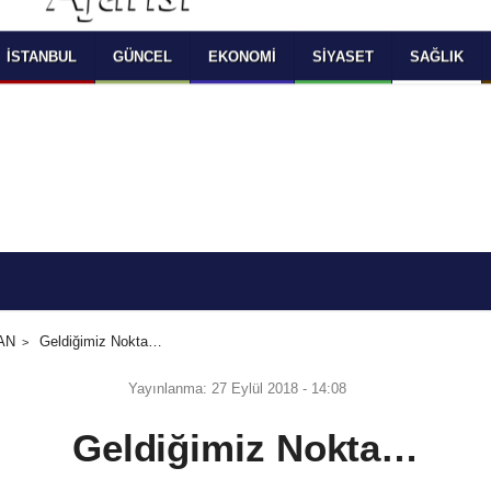
 SELECT LANGUAGE YOU WOULD TO READ 
OKUMAK İSTEDİĞİNİZ DİLİ SEÇİNİZ
  Powered by 
Translate
İSTANBUL
GÜNCEL
EKONOMI
SIYASET
SAĞLIK
AN
Geldiğimiz Nokta…
Yayınlanma: 27 Eylül 2018 - 14:08
Geldiğimiz Nokta…