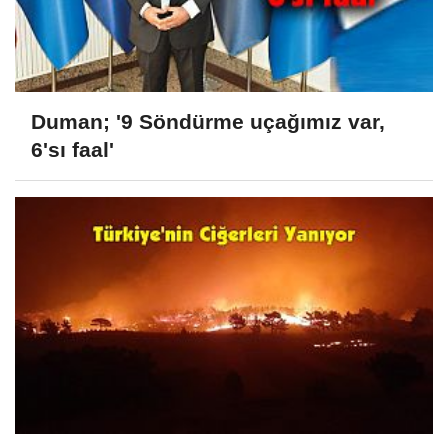
Duman; '9 Söndürme uçağımız var,
6'sı faal'