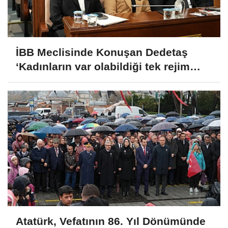
İBB Meclisinde Konuşan Dedetaş
‘Kadınların var olabildiği tek rejim
Cumhuriyet’
Atatürk, Vefatının 86. Yıl Dönümünde