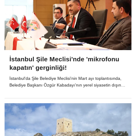
İstanbul Şile Meclisi'nde 'mikrofonu
kapatın' gerginliği!
İstanbul'da Şile Belediye Meclisi'nin Mart ayı toplantısında,
Belediye Başkanı Özgür Kabadayı'nın yerel siyasetin dışında
konuşması gerginlik oluşturdu. Duruma tepki gösteren AK
Parti Meclis Grup Sözcüsü Kaya Kocaman'ın çıkışı üzerine
Başkan Kabaayı ile "Mikrofonu kapatın. Alın şu mikrofonu"
gerginliği yaşandı.