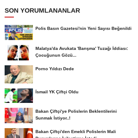
SON YORUMLANANLAR
Polis Basın Gazetesi'nin Yeni Sayısı Beğenildi
Malatya'da Avukata 'Barışma' Tuzağı İddiası:
Çocuğunun Gözü...
Porno Yıldızı Dede
İsmail YK Çiftçi Oldu
Bakan Çiftçi'ye Polislerin Beklentilerini
Sunmak İstiyor..!
Bakan Çiftçi'den Emekli Polislerin Mali