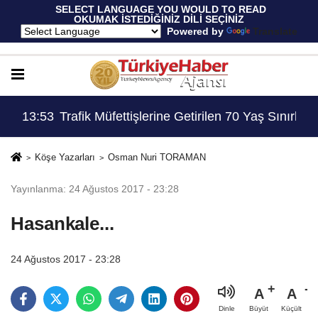
 SELECT LANGUAGE YOU WOULD TO READ 
OKUMAK İSTEDİĞİNİZ DİLİ SEÇİNİZ
  Powered by 
Translate
Sınırlaması Adil Mi..?
14:13
Trafiği Piste Çevirdiler: 11 Sürücüye Ev Hapsi
Köşe Yazarları
Osman Nuri TORAMAN
Yayınlanma: 24 Ağustos 2017 - 23:28
Hasankale...
24 Ağustos 2017 - 23:28
A
A
Büyüt
Küçült
Dinle