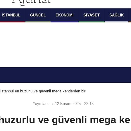
 SELECT LANGUAGE YOU WOULD TO READ 
OKUMAK İSTEDİĞİNİZ DİLİ SEÇİNİZ
  Powered by 
Translate
İSTANBUL
GÜNCEL
EKONOMI
SIYASET
SAĞLIK
İstanbul en huzurlu ve güvenli mega kentlerden biri
Yayınlanma: 12 Kasım 2025 - 22:13
 huzurlu ve güvenli mega ken