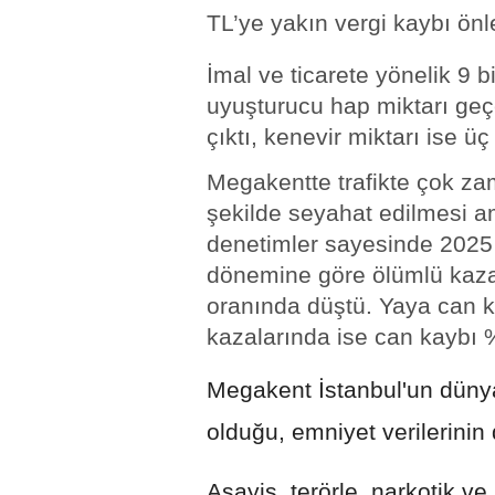
TL’ye yakın vergi kaybı önl
İmal ve ticarete yönelik 9 b
uyuşturucu hap miktarı geç
çıktı, kenevir miktarı ise üç
Megakentte trafikte çok za
şekilde seyahat edilmesi a
denetimler sayesinde 2025 y
dönemine göre ölümlü kaza
oranında düştü. Yaya can k
kazalarında ise can kaybı 
Megakent İstanbul'un dünyan
olduğu, emniyet verilerini
Asayiş, terörle, narkotik v