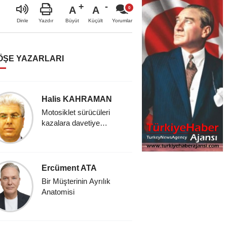
A
A
Büyüt
Küçült
Dinle
Yazdır
Yorumlar
ÖŞE YAZARLARI
Halis KAHRAMAN
Ali KA
Motosiklet sürücüleri
BİR ÇO
kazalara davetiye
KONUŞ
çıkarıyor..!
Selami
Ercüment ATA
İslam ve k
Bir Müşterinin Ayrılık
*Asya kıt
Anatomisi