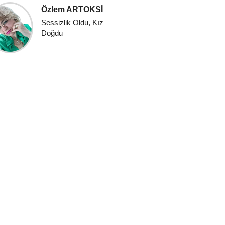
Misafir
Özlem ARTOKSİ
İstanbul'
Sessizlik Oldu, Kız
Valizinle
Doğdu
Başla