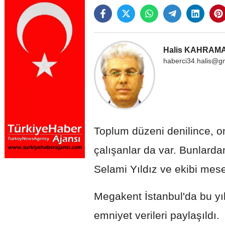
Halis KAHRAM
haberci34.halis@g
Toplum düzeni denilince, 
çalışanlar da var. Bunlarda
Selami Yıldız ve ekibi me
Megakent İstanbul'da bu yılı
emniyet verileri paylaşıldı.