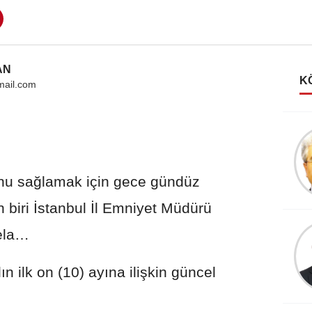
AN
K
mail.com
Oktay HACIMUSALI
Türk dünyasına sadık bir
genç Ramin Ahmedov
onu sağlamak için gece gündüz
n biri İstanbul İl Emniyet Müdürü
sela…
n ilk on (10) ayına ilişkin güncel