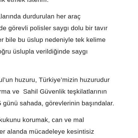
larında durdurulan her araç
de görevli polisler saygı dolu bir tavır
ler bile bu üslup nedeniyle tek kelime
ğru üslupla verildiğinde saygı
ul’un huzuru, Türkiye’mizin huzurudur
ma ve Sahil Güvenlik teşkilatlarının
5 günü sahada, görevlerinin başındalar.
hukukunu korumak, can ve mal
her alanda mücadeleye kesintisiz